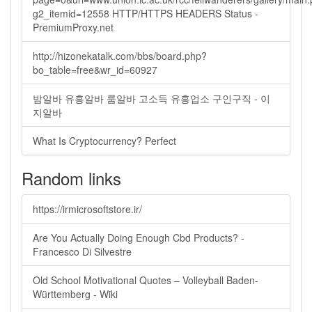
g2_itemid=12558 HTTP/HTTPS HEADERS Status -
PremiumProxy.net
http://hizonekatalk.com/bbs/board.php?
bo_table=free&wr_id=60927
밤알바 유흥알바 룸알바 고소득 유흥업소 구인구직 - 이
지알바
What Is Cryptocurrency? Perfect
Random links
https://irmicrosoftstore.ir/
Are You Actually Doing Enough Cbd Products? -
Francesco Di Silvestre
Old School Motivational Quotes – Volleyball Baden-
Württemberg - Wiki