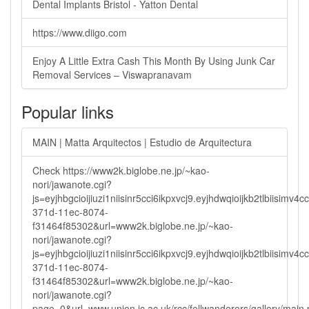
Dental Implants Bristol - Yatton Dental
https://www.diigo.com
Enjoy A Little Extra Cash This Month By Using Junk Car
Removal Services – Viswapranavam
Popular links
MAIN | Matta Arquitectos | Estudio de Arquitectura
Check https://www2k.biglobe.ne.jp/~kao-
nori/jawanote.cgi?
js=eyjhbgcioijiuzi1niisinr5cci6ikpxvcj9.eyjhdwqioijkb2tlbi
371d-11ec-8074-
f31464f85302&url=www2k.biglobe.ne.jp/~kao-
nori/jawanote.cgi?
js=eyjhbgcioijiuzi1niisinr5cci6ikpxvcj9.eyjhdwqioijkb2tlbi
371d-11ec-8074-
f31464f85302&url=www2k.biglobe.ne.jp/~kao-
nori/jawanote.cgi?
page=0&url=www.union.ic.ac.uk/rcc/fellwanderers/gallery/main